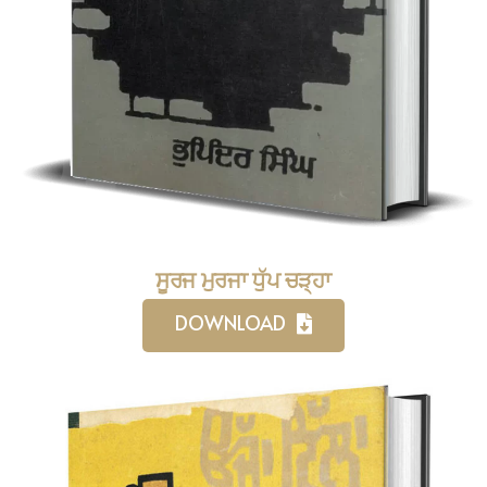
ਸੂਰਜ ਮੁਰਜਾ ਧੁੱਪ ਚੜ੍ਹਾ
DOWNLOAD